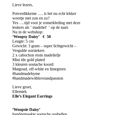
Lieve lezers,
Potverdikkeme …. is het nu echt lekker
weertje met zon en zo?
Yes ….tijd voor je zomerkleding met deze
leukers als ‘ madelief ‘ op de taart.
Nu in de webshop:
‘Woopsy Daisy’ € 50
Lengte: 5 cm
Gewicht: 3 gram – super lichtgewicht –
Vergulde oorstekers
2 x cabochon resin madeliefje
Mini tile gold plated
3 kleuren soutache koord:
Matgoud, off-white en limegreen
#handmadebyme
#handmadewithloveandpassion
Lieve groet,
Ellemiek
Elle’s Elegant Earrings
‘Woopsie Daisy’
handgemaakte soutache oorbellen