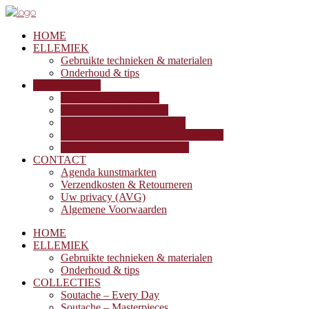
HOME
ELLEMIEK
Gebruikte technieken & materialen
Onderhoud & tips
COLLECTIES
Soutache – Every Day
Soutache – Masterpieces
Soutache – Small Sensations
Soutache – Bride & White Collection
Soutache – Elle’s Dutch Blue
CONTACT
Agenda kunstmarkten
Verzendkosten & Retourneren
Uw privacy (AVG)
Algemene Voorwaarden
HOME
ELLEMIEK
Gebruikte technieken & materialen
Onderhoud & tips
COLLECTIES
Soutache – Every Day
Soutache – Masterpieces