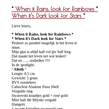
* When it Rains, look for Rainbows *
When it’s Dark look for Stars *
Lieve lezers,
* When it Rains, look for Rainbows *
* When it’s Dark look for Stars *
Probeer zo positief mogelijk in het leven te
staan.
Mijn glas is altijd half vol ipv half leeg.
Dat maakt het leven net wat leuker!
Dat en ….. oorbellen !!!!
In de spotlight:
‘ Alioth ‘
Lengte: 8,5 cm
Gewicht: 5 gram
RVS oorstekers
Cabochon Abalone Paua Shell
Vergulde ring
Swarovski kraaltjes gold + rosé gold
Mini half tile Miyuki verguld
Hangers:
1 zwarte kristallen swarovski ster