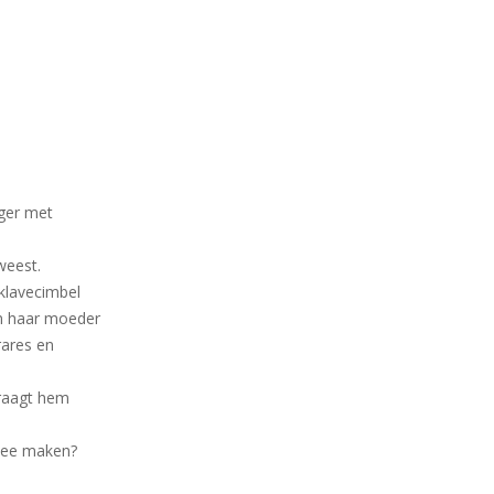
nger met
weest.
klavecimbel
an haar moeder
rares en
draagt hem
 mee maken?