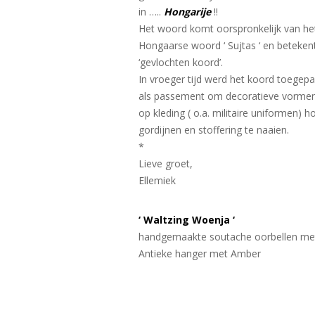
in …..
Hongarije
!!
Het woord komt oorspronkelijk van he
Hongaarse woord ‘ Sujtas ‘ en beteken
‘gevlochten koord’.
In vroeger tijd werd het koord toegepa
als passement om decoratieve vorme
op kleding ( o.a. militaire uniformen) 
gordijnen en stoffering te naaien.
*
Lieve groet,
Ellemiek
‘ Waltzing Woenja ‘
handgemaakte soutache oorbellen me
Antieke hanger met Amber