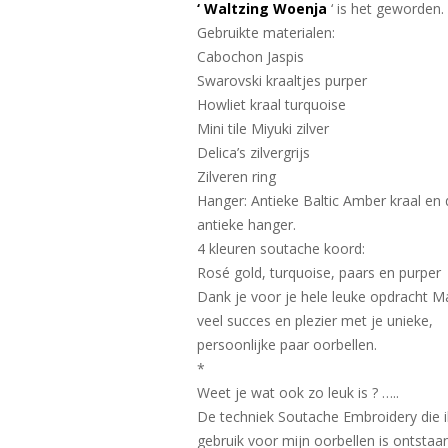
‘ Waltzing Woenja
‘ is het geworden.
Gebruikte materialen:
Cabochon Jaspis
Swarovski kraaltjes purper
Howliet kraal turquoise
Mini tile Miyuki zilver
Delica’s zilvergrijs
Zilveren ring
Hanger: Antieke Baltic Amber kraal en 
antieke hanger.
4 kleuren soutache koord:
Rosé gold, turquoise, paars en purper
Dank je voor je hele leuke opdracht Ma
veel succes en plezier met je unieke,
persoonlijke paar oorbellen.
*
Weet je wat ook zo leuk is ? …..
De techniek Soutache Embroidery die i
gebruik voor mijn oorbellen is ontstaa