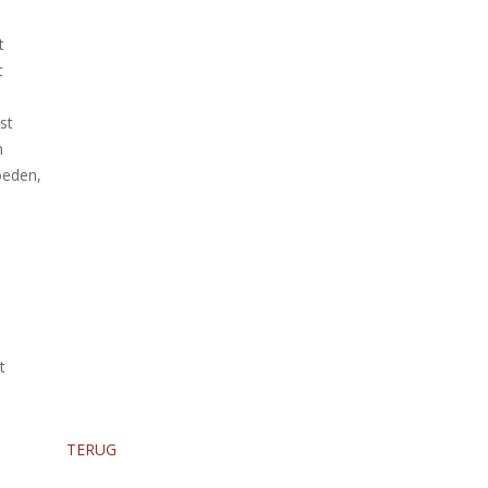
t
t
st
n
hoeden,
t
TERUG