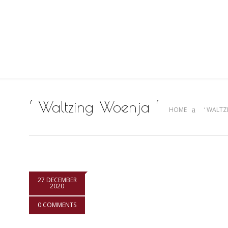
‘ Waltzing Woenja ‘
HOME
‘ WALTZ
27 DECEMBER
2020
0 COMMENTS