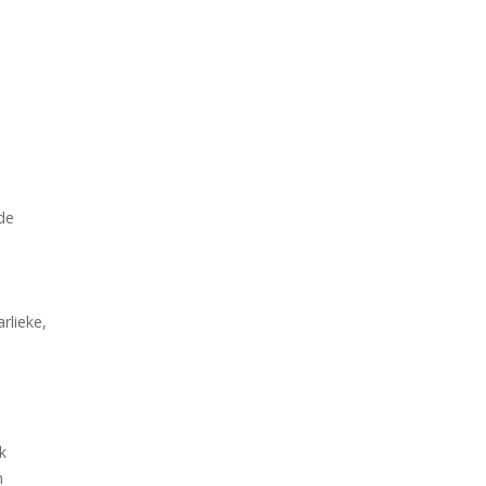
de
rlieke,
k
n