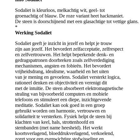
Sodaliet is kleurloos, melkachtig wit, geel- tot
groenachtig of blauw. De roze variant heet hackmaniet.
De steen is doorschijnend met een glasachtige tot vettige glans.
*
Werking Sodaliet
Sodaliet geeft je inzicht in jezelf en helpt je trouw
zijn aan jezelf. Het bevordert zelfacceptatie, zelfrespect
en zelfvertrouwen. Het helpt beperkende denk- en
gedragspatronen doorbreken zoals zelfverdediging
mechanismen, angsten en fobieën. Het bevordert
vrijheidsdrang, idealisme, waarheid en het uiten
van je mening en gevoelens. Sodaliet versterkt logica,
rationeel denken en objectiviteit en verenigt dit
met de intuïtie. De steen absorbeert elektromagnetische
straling van bijvoorbeeld computers en mobiele
telefoons en stimuleert een diepe, inzichtgevende
meditatie. Sodaliet kan ook goed in een groep
gebruikt worden om harmonie, vertrouwen en
solidariteit te versterken. Fysiek helpt de steen bij
klachten van keel, hals, strottenhoofd en
stembanden (met name heesheid). Het werkt
koortsverlagend, bloeddrukverlagend, verkoelend,
zorgt voor een evenwichtige stofwisseling en