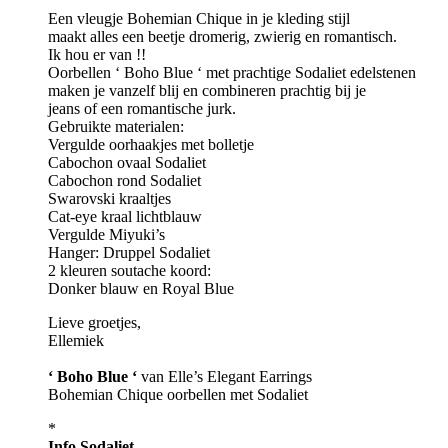
Een vleugje Bohemian Chique in je kleding stijl
maakt alles een beetje dromerig, zwierig en romantisch.
Ik hou er van !!
Oorbellen ‘ Boho Blue ‘ met prachtige Sodaliet edelstenen
maken je vanzelf blij en combineren prachtig bij je
jeans of een romantische jurk.
Gebruikte materialen:
Vergulde oorhaakjes met bolletje
Cabochon ovaal Sodaliet
Cabochon rond Sodaliet
Swarovski kraaltjes
Cat-eye kraal lichtblauw
Vergulde Miyuki’s
Hanger: Druppel Sodaliet
2 kleuren soutache koord:
Donker blauw en Royal Blue
Lieve groetjes,
Ellemiek
‘ Boho Blue ‘
van Elle’s Elegant Earrings
Bohemian Chique oorbellen met Sodaliet
*
Info Sodaliet