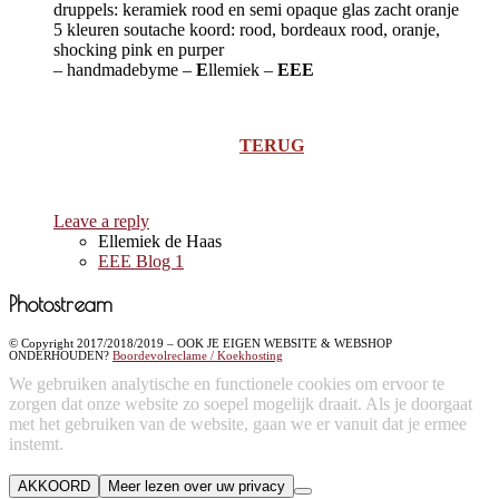
druppels: keramiek rood en semi opaque glas zacht oranje
5 kleuren soutache koord: rood, bordeaux rood, oranje,
shocking pink en purper
– handmadebyme –
E
llemiek –
EEE
TERUG
Leave a reply
Ellemiek de Haas
EEE Blog 1
Photostream
© Copyright 2017/2018/2019 – OOK JE EIGEN WEBSITE & WEBSHOP
ONDERHOUDEN?
Boordevolreclame / Koekhosting
We gebruiken analytische en functionele cookies om ervoor te
zorgen dat onze website zo soepel mogelijk draait. Als je doorgaat
met het gebruiken van de website, gaan we er vanuit dat je ermee
instemt.
AKKOORD
Meer lezen over uw privacy