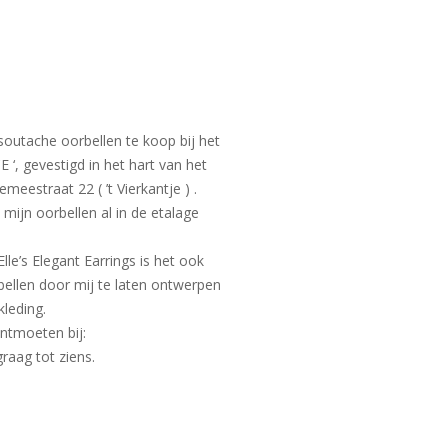
soutache oorbellen te koop bij het
, gevestigd in het hart van het
estraat 22 ( ’t Vierkantje ) .
mijn oorbellen al in de etalage
lle’s Elegant Earrings is het ook
bellen door mij te laten ontwerpen
leding.
ontmoeten bij:
raag tot ziens.