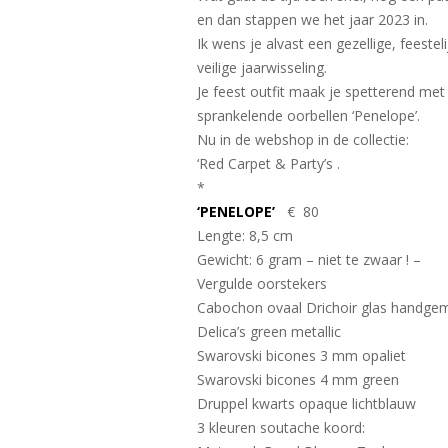
en dan stappen we het jaar 2023 in.
Ik wens je alvast een gezellige, feestel
veilige jaarwisseling.
Je feest outfit maak je spetterend met
sprankelende oorbellen ‘Penelope’.
Nu in de webshop in de collectie:
‘Red Carpet & Party’s .
*
‘PENELOPE’
€ 80
Lengte: 8,5 cm
Gewicht: 6 gram – niet te zwaar ! –
Vergulde oorstekers
Cabochon ovaal Drichoir glas handge
Delica’s green metallic
Swarovski bicones 3 mm opaliet
Swarovski bicones 4 mm green
Druppel kwarts opaque lichtblauw
3 kleuren soutache koord: