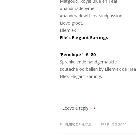
Matgoud, Royal Blue en Teal
#handmadebyme
#handmadewithloveandpassion
Lieve groet,
Ellemiek
Elle’s Elegant Earrings
‘Penelope ‘ € 80
Sprankelende handgemaakte
soutache oorbellen by Ellemiek de Ha
Elle’s Elegant Earrings
Leave a reply
ELLEMIEK DE HAAS
EEE BLOG 2022