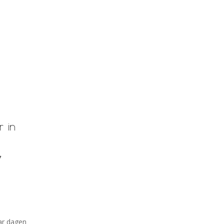
 in
*
aar dagen