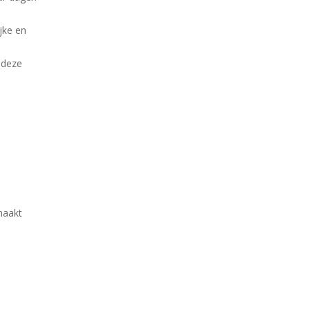
ijke en
 deze
maakt