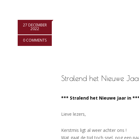
27 DECEMBER
2022
0 COMMENTS
Stralend het Nieuwe Jaar
*** Stralend het Nieuwe Jaar in **
Lieve lezers,
Kerstmis ligt al weer achter ons !
Wat gaat de tijd toch snel, nog een p