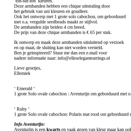
’ton-sur-ton’ kleuren.
Deze armbanden hebben een chique uitstraling door
het gebruik van uni kleuren en goudleer.
Ook het ontwerp met 1 grote solo cabochon, om geborduurd
met o.a. vergulde seedbeads maakt ze stijlvol.
De armbanden zijn beiden 4 cm breed.
De prijs van deze chique armbanden is € 65 per stuk.
Ik ontwerp en maak deze armbanden uitsluitend op verzoek
en op maat, de sluiting kan niet worden versteld.
Ben je geïnspireerd? Stuur me dan een e.mail voor
nadere informatie naar: info@elleselegantearrings.nl
Lieve groetjes,
Ellemiek
‘ Emerald ‘
1 grote Solo ovale cabochon : Aventurijn om geborduurd met o.
‘ Ruby ‘
1 grote Solo ovale cabochon: Polaris mat rood om geborduurd m
Info Aventurijn:
Aventurijn is een
kwarts
en vaak groen van kleur maar kan ook