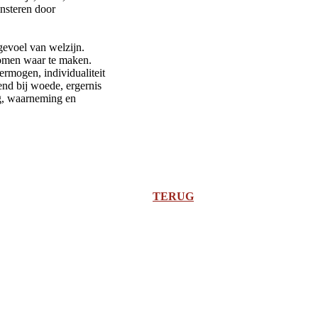
linsteren door
evoel van welzijn.
romen waar te maken.
ermogen, individualiteit
nd bij woede, ergernis
ing, waarneming en
TERUG