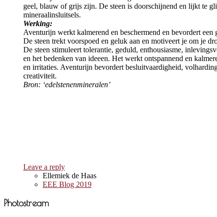
geel, blauw of grijs zijn. De steen is doorschijnend en lijkt te g
mineraalinsluitsels.
Werking:
Aventurijn werkt kalmerend en beschermend en bevordert een g
De steen trekt voorspoed en geluk aan en motiveert je om je d
De steen stimuleert tolerantie, geduld, enthousiasme, inlevingsv
en het bedenken van ideeen. Het werkt ontspannend en kalmere
en irritaties. Aventurijn bevordert besluitvaardigheid, volhard
creativiteit.
Bron: ‘edelstenenmineralen’
Leave a reply
Ellemiek de Haas
EEE Blog 2019
Photostream