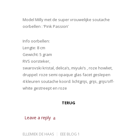
Model Milly met de super vrouwelijke soutache
oorbellen : ‘Pink Passion’
Info oorbellen:
Lengte: 8 cm
Gewicht: 5 gram
RVS oorsteker,
swarovski kristal, delica’s, miyuki’s , roze howliet,
druppel: roze semi opaque glas facet geslepen
4 kleuren soutache koord: lichtgrijs, grijs, grijs/off-
white gestreept en roze
TERUG
Leave a reply
ELLEMIEK DE HAAS
EEE BLOG 1