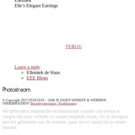
Ellemiek
Elle’s Elegant Earrings
TERUG
Leave a reply
Ellemiek de Haas
EEE Blogs
Photostream
© Copyright 2017/2018/2019 – OOK JE EIGEN WEBSITE & WEBSHOP
ONDERHOUDEN?
Boordevolreclame / Koekhosting
We gebruiken analytische en functionele cookies om ervoor te
zorgen dat onze website zo soepel mogelijk draait. Als je doorgaat
met het gebruiken van de website, gaan we er vanuit dat je ermee
instemt.