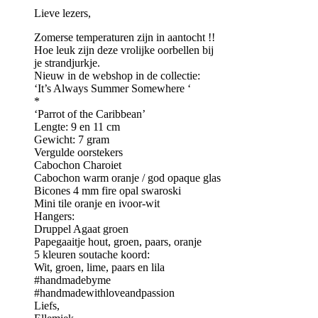
Lieve lezers,
Zomerse temperaturen zijn in aantocht !!
Hoe leuk zijn deze vrolijke oorbellen bij
je strandjurkje.
Nieuw in de webshop in de collectie:
‘It’s Always Summer Somewhere ‘
*
‘Parrot of the Caribbean’
Lengte: 9 en 11 cm
Gewicht: 7 gram
Vergulde oorstekers
Cabochon Charoiet
Cabochon warm oranje / god opaque glas
Bicones 4 mm fire opal swaroski
Mini tile oranje en ivoor-wit
Hangers:
Druppel Agaat groen
Papegaaitje hout, groen, paars, oranje
5 kleuren soutache koord:
Wit, groen, lime, paars en lila
#handmadebyme
#handmadewithloveandpassion
Liefs,