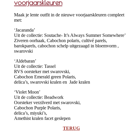
voorjaarskleuren
Maak je lente outfit in de nieuwe voorjaarskleuren compleet
met:
‘Jacaranda’
Uit de collectie: Soutache- It’s Always Summer Somewhere’
Ziveren oorhaak, Cabochon polaris, cultivé parels,
barokparels, cabochon schelp uitgezaagd in bloemvorm ,
swarovski
‘Aldebaran’
Uit de collectie: Tassel
RVS oorsteker met swarovski,
Cabochon Emerald green Polaris,
delica’s, swarovski kralen en Jade kralen
‘Violet Moon’
Uit de collectie: Beadwork
Oorsteker verzilverd met swarovski,
Cabochon Purple Polaris,
delica’s, miyuki’s,
Amethist kralen facet geslepen
TERUG