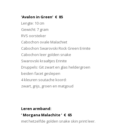
‘Avalon in Green’ € 85
Lengte: 10 cm
Gewicht: 7 gram
RVS oorsteker
Cabochon ovale Malachiet
Cabochon Swarovski Rock Green Erinite
Cabochon leer golden snake
Swarovski kraaltjes Erinite
Druppels: Git zwart en glas heldergroen
beiden facet geslepen
4 kleuren soutache koord:
zwart, grijs, groen en matgoud
Leren armband:
‘ Morgana Malachite ‘ € 65
met hetzelfde golden snake skin print leer.