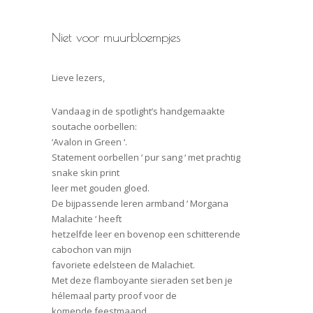
Niet voor muurbloempjes
Lieve lezers,
Vandaag in de spotlight’s handgemaakte
soutache oorbellen:
‘Avalon in Green ‘.
Statement oorbellen ‘ pur sang ‘ met prachtig
snake skin print
leer met gouden gloed.
De bijpassende leren armband ‘ Morgana
Malachite ‘ heeft
hetzelfde leer en bovenop een schitterende
cabochon van mijn
favoriete edelsteen de Malachiet.
Met deze flamboyante sieraden set ben je
hélemaal party proof voor de
komende feestmaand.