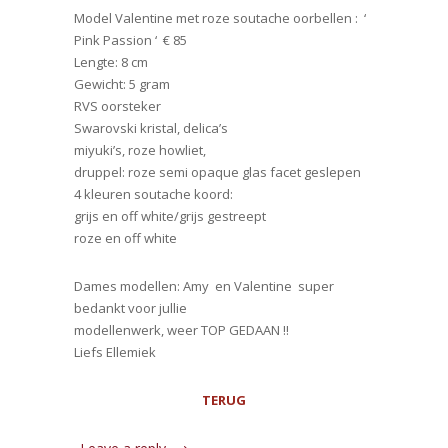
Model Valentine met roze soutache oorbellen : ‘
Pink Passion ‘ € 85
Lengte: 8 cm
Gewicht: 5 gram
RVS oorsteker
Swarovski kristal, delica’s
miyuki’s, roze howliet,
druppel: roze semi opaque glas facet geslepen
4 kleuren soutache koord:
grijs en off white/grijs gestreept
roze en off white
Dames modellen: Amy en Valentine super
bedankt voor jullie
modellenwerk, weer TOP GEDAAN !!
Liefs Ellemiek
TERUG