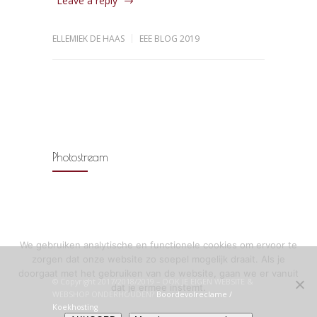
Leave a reply
ELLEMIEK DE HAAS
EEE BLOG 2019
Photostream
We gebruiken analytische en functionele cookies om ervoor te
zorgen dat onze website zo soepel mogelijk draait. Als je
doorgaat met het gebruiken van de website, gaan we er vanuit
© Copyright 2017/2018/2019 – OOK JE EIGEN WEBSITE &
dat je ermee instemt.
WEBSHOP ONDERHOUDEN?
Boordevolreclame /
Koekhosting