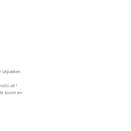
r uitpakken
oots uit !
r de boom en