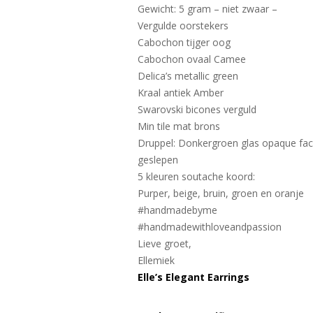
Gewicht: 5 gram – niet zwaar –
Vergulde oorstekers
Cabochon tijger oog
Cabochon ovaal Camee
Delica’s metallic green
Kraal antiek Amber
Swarovski bicones verguld
Min tile mat brons
Druppel: Donkergroen glas opaque fac
geslepen
5 kleuren soutache koord:
Purper, beige, bruin, groen en oranje
#handmadebyme
#handmadewithloveandpassion
Lieve groet,
Ellemiek
Elle’s Elegant Earrings