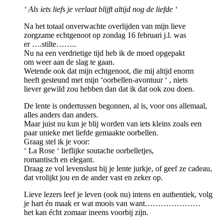
‘ Als iets liefs je verlaat blijft altijd nog de liefde ‘
Na het totaal onverwachte overlijden van mijn lieve
zorgzame echtgenoot op zondag 16 februari j.l. was
er ….stilte……..
Nu na een verdrietige tijd heb ik de moed opgepakt
om weer aan de slag te gaan.
Wetende ook dat mijn echtgenoot, die mij altijd enorm
heeft gesteund met mijn ‘oorbellen-avontuur ‘ , niets
liever gewild zou hebben dan dat ik dat ook zou doen.
De lente is ondertussen begonnen, al is, voor ons allemaal,
alles anders dan anders.
Maar juist nu kun je blij worden van iets kleins zoals een
paar unieke met liefde gemaakte oorbellen.
Graag stel ik je voor:
‘ La Rose ‘ lieflijke soutache oorbelletjes,
romantisch en elegant.
Draag ze vol levenslust bij je lente jurkje, of geef ze cadeau,
dat vrolijkt jou en de ander vast en zeker op.
Lieve lezers leef je leven (ook nu) intens en authentiek, volg
je hart én maak er wat moois van want…………………
het kan écht zomaar ineens voorbij zijn.