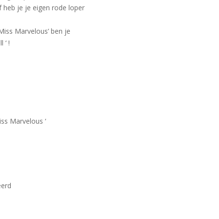
f heb je je eigen rode loper
Miss Marvelous’ ben je
 ‘ !
ss Marvelous ‘
eerd