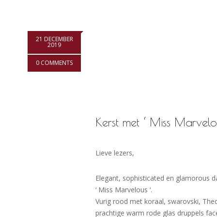
21 DECEMBER
2019
0 COMMENTS
Kerst met ‘ Miss Marvelo
Lieve lezers,
Elegant, sophisticated en glamorous da
‘ Miss Marvelous ‘.
Vurig rood met koraal, swarovski, The
prachtige warm rode glas druppels fac