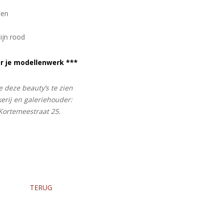
pen
ijn rood
r je modellenwerk ***
 deze beauty’s te zien
kerij en galeriehouder:
Kortemeestraat 25.
TERUG