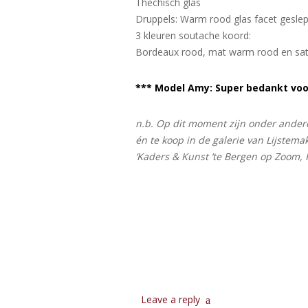
Thechisch glas
Druppels: Warm rood glas facet gesle
3 kleuren soutache koord:
Bordeaux rood, mat warm rood en sat
*** Model Amy: Super bedankt voo
n.b. Op dit moment zijn onder andere
én te koop in de galerie van Lijstema
‘Kaders & Kunst ’te Bergen op Zoom, 
Leave a reply