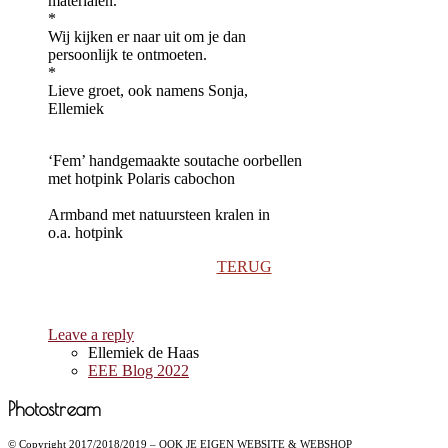
materialen.
*
Wij kijken er naar uit om je dan
persoonlijk te ontmoeten.
*
Lieve groet, ook namens Sonja,
Ellemiek
‘Fem’ handgemaakte soutache oorbellen
met hotpink Polaris cabochon
Armband met natuursteen kralen in
o.a. hotpink
TERUG
Leave a reply
Ellemiek de Haas
EEE Blog 2022
Photostream
© Copyright 2017/2018/2019 – OOK JE EIGEN WEBSITE & WEBSHOP