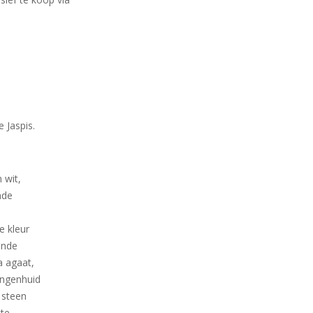
 Jaspis.
 wit,
nde
e kleur
ende
a agaat,
angenhuid
 steen
tte