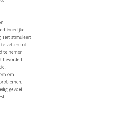
en
t innerlijke
. Het stimuleert
 te zetten tot
and te nemen
et bevordert
ie,
arom om
 problemen.
ilig gevoel
st.