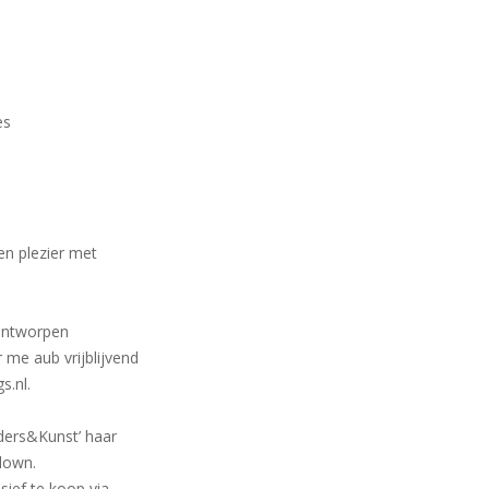
es
en plezier met
 ontworpen
r me aub vrijblijvend
s.nl.
ders&Kunst’ haar
down.
sief te koop via