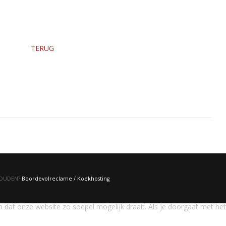
TERUG
RHOUDEN?
Boordevolreclame / Koekhosting
 dat onze website zo soepel mogelijk draait. Als je doorgaat met het