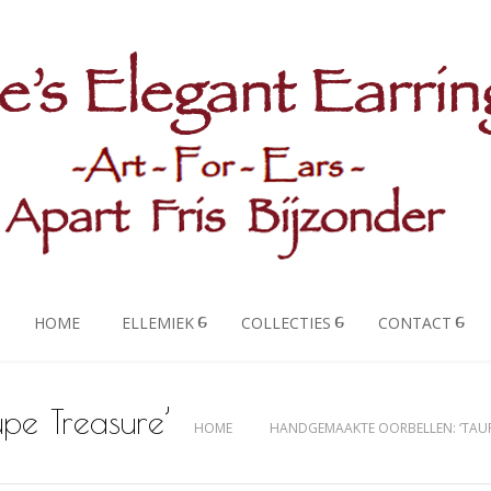
HOME
ELLEMIEK
COLLECTIES
CONTACT
pe Treasure’
HOME
HANDGEMAAKTE OORBELLEN: ‘TAUP