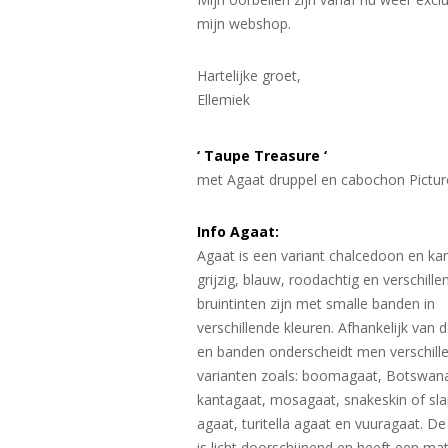
mijn webshop.
Hartelijke groet,
Ellemiek
‘ Taupe Treasure ‘
met Agaat druppel en cabochon Picture
Info Agaat:
Agaat is een variant chalcedoon en kan
grijzig, blauw, roodachtig en verschille
bruintinten zijn met smalle banden in
verschillende kleuren. Afhankelijk van d
en banden onderscheidt men verschill
varianten zoals: boomagaat, Botswan
kantagaat, mosagaat, snakeskin of sl
agaat, turitella agaat en vuuragaat. De
is licht doorschijnend en heeft een ma