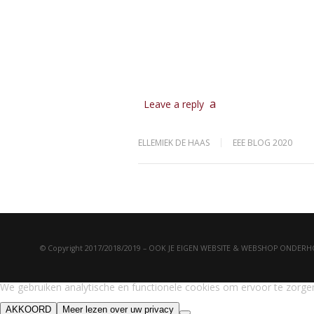
Leave a reply
ELLEMIEK DE HAAS
EEE BLOG 2020
© Copyright 2017/2018/2019 – OOK JE EIGEN WEBSITE & WEBSHOP ONDE
We gebruiken analytische en functionele cookies om ervoor te zorgen
AKKOORD
Meer lezen over uw privacy