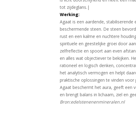
tot zijdeglans.|
Werking:
Agaat is een aardende, stabiliserende 
beschermende steen. De steen bevorder
rust en een kalme en nuchtere houding
spirituele en geestelijke groei door aan
zelfreflectie en spoort aan even afst
en alles wat objectiever te bekijken. H
rationeel en logisch denken, concentrat
het analytisch vermogen en helpt da
praktische oplossingen te vinden voor
Agaat beschermt het aura, geeft een ve
en brengt balans in lichaam, ziel en gee
Bron:edelstenenenmineralen.nl