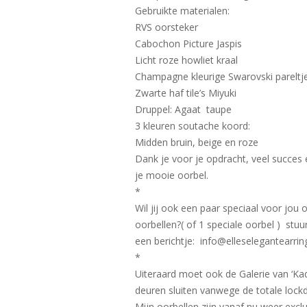
Gebruikte materialen:
RVS oorsteker
Cabochon Picture Jaspis
Licht roze howliet kraal
Champagne kleurige Swarovski pareltj
Zwarte haf tile’s Miyuki
Druppel: Agaat taupe
3 kleuren soutache koord:
Midden bruin, beige en roze
Dank je voor je opdracht, veel succes 
je mooie oorbel.
*
Wil jij ook een paar speciaal voor jou
oorbellen?( of 1 speciale oorbel ) stuu
een berichtje: info@elleselegantearring
*
Uiteraard moet ook de Galerie van ‘Ka
deuren sluiten vanwege de totale lock
Mijn oorbellen zijn vanaf nu weer exclu