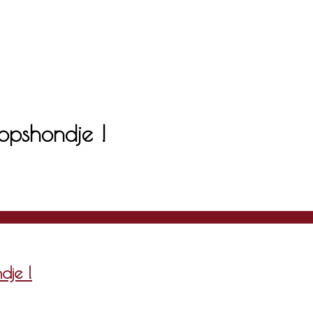
opshondje !
dje !