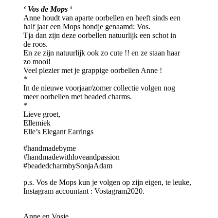
‘ Vos de Mops ‘
Anne houdt van aparte oorbellen en heeft sinds een
half jaar een Mops hondje genaamd: Vos.
Tja dan zijn deze oorbellen natuurlijk een schot in
de roos.
En ze zijn natuurlijk ook zo cute !! en ze staan haar
zo mooi!
Veel plezier met je grappige oorbellen Anne !
*
In de nieuwe voorjaar/zomer collectie volgen nog
meer oorbellen met beaded charms.
*
Lieve groet,
Ellemiek
Elle’s Elegant Earrings
#handmadebyme
#handmadewithloveandpassion
#beadedcharmbySonjaAdam
p.s. Vos de Mops kun je volgen op zijn eigen, te leuke,
Instagram accountant : Vostagram2020.
Anne en Vosje