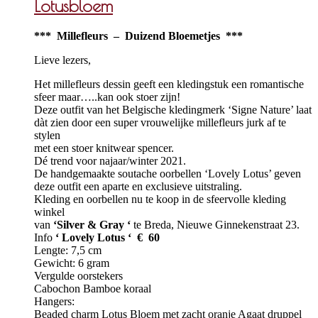
Lotusbloem
*** Millefleurs – Duizend Bloemetjes ***
Lieve lezers,
Het millefleurs dessin geeft een kledingstuk een romantische
sfeer maar…..kan ook stoer zijn!
Deze outfit van het Belgische kledingmerk ‘Signe Nature’ laat
dàt zien door een super vrouwelijke millefleurs jurk af te
stylen
met een stoer knitwear spencer.
Dé trend voor najaar/winter 2021.
De handgemaakte soutache oorbellen ‘Lovely Lotus’ geven
deze outfit een aparte en exclusieve uitstraling.
Kleding en oorbellen nu te koop in de sfeervolle kleding
winkel
van
‘Silver & Gray ‘
te Breda, Nieuwe Ginnekenstraat 23.
Info
‘ Lovely Lotus ‘ € 60
Lengte: 7,5 cm
Gewicht: 6 gram
Vergulde oorstekers
Cabochon Bamboe koraal
Hangers:
Beaded charm Lotus Bloem met zacht oranje Agaat druppel