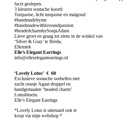
facet geslepen.
3 kleuren soutache koord:
Turquoise, licht turquoise en matgoud
#handmadebyme
#handmadewithloveandpassion
#beadedcharmbySonjaAdam
Lieve groet en graag tot ziens in de winkel van
‘Silver & Gray’ te Breda.
Ellemiek
Elle’s Elegant Earrings
info@elleselegantearrings.nl
‘Lovely Lotus’ € 60
Exclusieve soutache oorbellen met
zacht oranje Agaat druppel en
handgemaakte ‘beaded charm’
Lotusbloem.
Elle’s Elegant Earrings
*Lovely Lotus is uiteraard ook te
koop via mijn webshop *