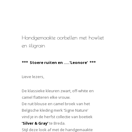
Handgemaakte oorbellen met howliet
en filigrain
*** Stoere ruiten en …..’Leonore’ ***
Lieve lezers,
De klassieke kleuren zwart, off-white en
camel flatteren elke vrouw.
De ruit blouse en camel broek van het
Belgische kleding merk ‘Signe Nature’
vind je in de herfst collectie van boetiek
‘Silver & Gray’
te Breda.
Stijl deze look af met de handgemaakte