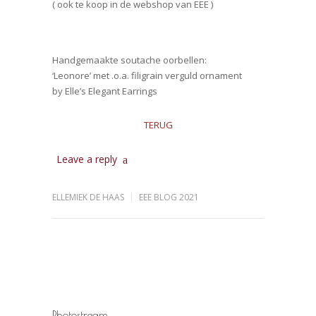
( ook te koop in de webshop van EEE )
Handgemaakte soutache oorbellen:
‘Leonore’ met .o.a. filigrain verguld ornament
by Elle’s Elegant Earrings
TERUG
Leave a reply
ELLEMIEK DE HAAS
EEE BLOG 2021
Photostream