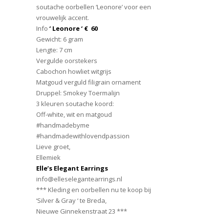
soutache oorbellen ‘Leonore’ voor een
vrouwelijk accent.
Info
‘ Leonore ‘ € 60
Gewicht: 6 gram
Lengte: 7 cm
Vergulde oorstekers
Cabochon howliet witgrijs
Matgoud verguld filigrain ornament
Druppel: Smokey Toermalijn
3 kleuren soutache koord:
Off-white, wit en matgoud
#handmadebyme
#handmadewithlovendpassion
Lieve groet,
Ellemiek
Elle’s Elegant Earrings
info@elleselegantearrings.nl
*** Kleding en oorbellen nu te koop bij
‘Silver & Gray ‘ te Breda,
Nieuwe Ginnekenstraat 23 ***