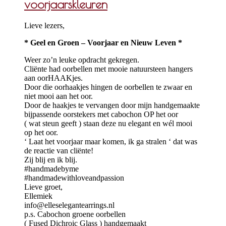
voorjaarskleuren
Lieve lezers,
* Geel en Groen – Voorjaar en Nieuw Leven *
Weer zo’n leuke opdracht gekregen.
Cliënte had oorbellen met mooie natuursteen hangers
aan oorHAAKjes.
Door die oorhaakjes hingen de oorbellen te zwaar en
niet mooi aan het oor.
Door de haakjes te vervangen door mijn handgemaakte
bijpassende oorstekers met cabochon OP het oor
( wat steun geeft ) staan deze nu elegant en wél mooi
op het oor.
‘ Laat het voorjaar maar komen, ik ga stralen ‘ dat was
de reactie van cliënte!
Zij blij en ik blij.
#handmadebyme
#handmadewithloveandpassion
Lieve groet,
Ellemiek
info@elleselegantearrings.nl
p.s. Cabochon groene oorbellen
( Fused Dichroic Glass ) handgemaakt