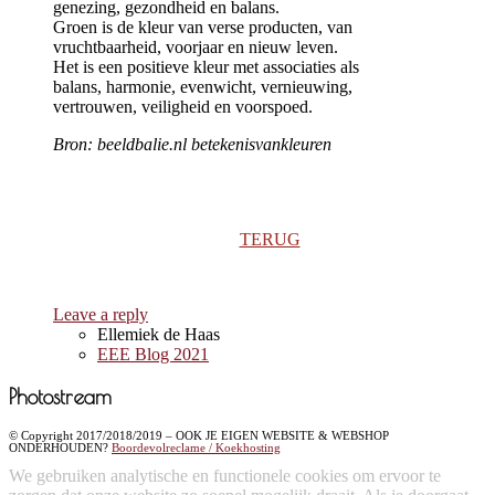
genezing, gezondheid en balans.
Groen is de kleur van verse producten, van
vruchtbaarheid, voorjaar en nieuw leven.
Het is een positieve kleur met associaties als
balans, harmonie, evenwicht, vernieuwing,
vertrouwen, veiligheid en voorspoed.
Bron: beeldbalie.nl betekenisvankleuren
TERUG
Leave a reply
Ellemiek de Haas
EEE Blog 2021
Photostream
© Copyright 2017/2018/2019 – OOK JE EIGEN WEBSITE & WEBSHOP
ONDERHOUDEN?
Boordevolreclame / Koekhosting
We gebruiken analytische en functionele cookies om ervoor te