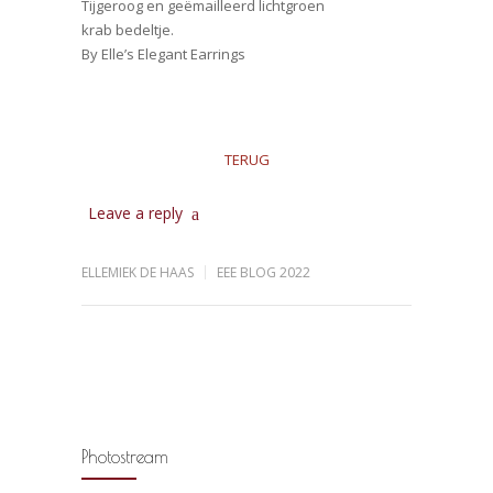
Tijgeroog en geëmailleerd lichtgroen
krab bedeltje.
By Elle’s Elegant Earrings
TERUG
Leave a reply
ELLEMIEK DE HAAS
EEE BLOG 2022
Photostream