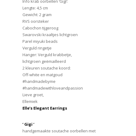
Info krab oorbellen ‘Gigi’:
Lengte: 4,5 cm
Gewicht: 2 gram
RVS oorsteker
Cabochon tijgeroog
Swarovski kraaltjes lichtgroen
Parel miyuki beads
Verguld ringetje
Hanger: Verguld krabbetje,
lichtgroen geëmailleerd
2 kleuren soutache koord:
Off-white en matgoud
#handmadebyme
#handmadewithloveandpassion
Lieve groet,
Ellemiek
Elle’s Elegant Earrings
‘ Gigi ‘
handgemaakte soutache oorbellen met