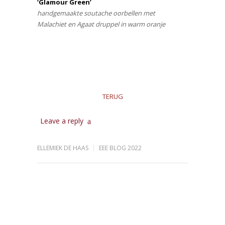
‘Glamour Green’
handgemaakte soutache oorbellen met
Malachiet en Agaat druppel in warm oranje
TERUG
Leave a reply
ELLEMIEK DE HAAS
EEE BLOG 2022