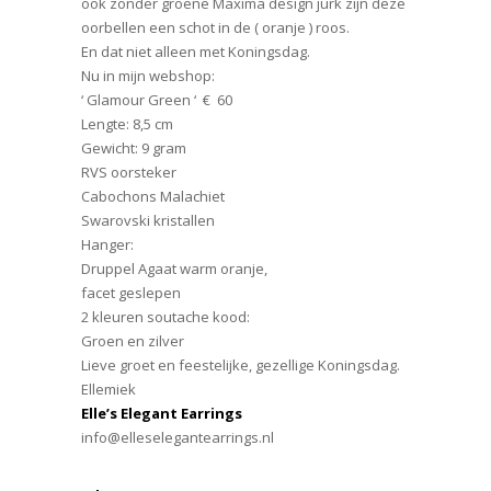
ook zonder groene Maxima design jurk zijn deze
oorbellen een schot in de ( oranje ) roos.
En dat niet alleen met Koningsdag.
Nu in mijn webshop:
‘ Glamour Green ‘ € 60
Lengte: 8,5 cm
Gewicht: 9 gram
RVS oorsteker
Cabochons Malachiet
Swarovski kristallen
Hanger:
Druppel Agaat warm oranje,
facet geslepen
2 kleuren soutache kood:
Groen en zilver
Lieve groet en feestelijke, gezellige Koningsdag.
Ellemiek
Elle’s Elegant Earrings
info@elleselegantearrings.nl