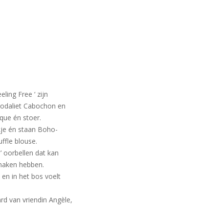
ing Free ‘ zijn
Sodaliet Cabochon en
que én stoer.
rkje én staan Boho-
uffle blouse.
’ oorbellen dat kan
maken hebben.
 en in het bos voelt
rd van vriendin Angèle,