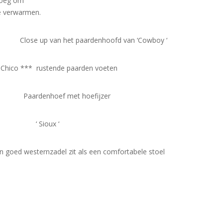
noeg om
e verwarmen.
Close up van het paardenhoofd van ‘Cowboy ‘
f Chico *** rustende paarden voeten
aardenhoef met hoefijzer
Sioux ‘
westernzadel zit als een comfortabele stoel