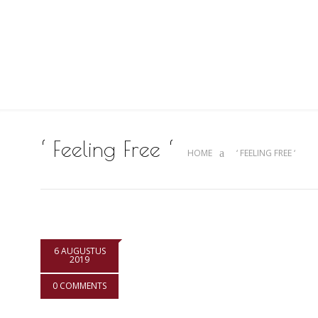
‘ Feeling Free ‘
HOME
‘ FEELING FREE ‘
6 AUGUSTUS
2019
0 COMMENTS