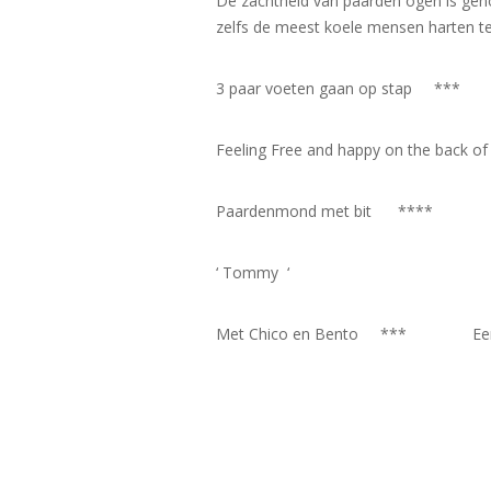
De zachtheid van paarden ogen is ge
zelfs de meest koele mensen harten t
3 paar voeten gaan op stap *** 
Feeling Free and happy on the back o
Paardenmond met bit **** P
‘ Tommy ‘ ‘ 
Met Chico en Bento *** Een goed 