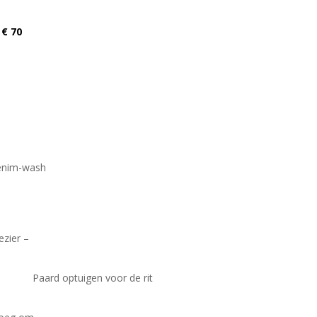
 € 70
denim-wash
ezier –
 Paard optuigen voor de rit