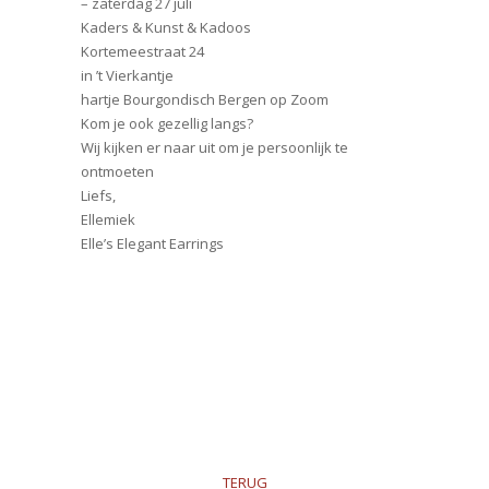
– zaterdag 27 juli
Kaders & Kunst & Kadoos
Kortemeestraat 24
in ’t Vierkantje
hartje Bourgondisch Bergen op Zoom
Kom je ook gezellig langs?
Wij kijken er naar uit om je persoonlijk te
ontmoeten
Liefs,
Ellemiek
Elle’s Elegant Earrings
TERUG