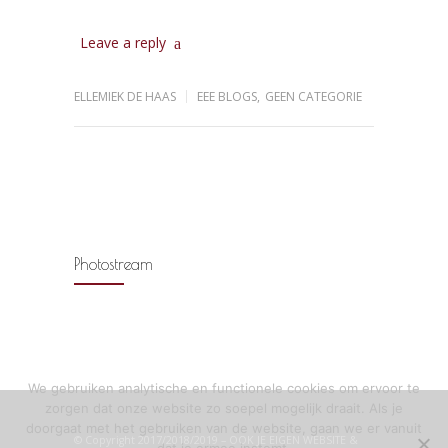
Leave a reply
ELLEMIEK DE HAAS
EEE BLOGS
,
GEEN CATEGORIE
Photostream
We gebruiken analytische en functionele cookies om ervoor te
zorgen dat onze website zo soepel mogelijk draait. Als je
doorgaat met het gebruiken van de website, gaan we er vanuit
© Copyright 2017/2018/2019 – OOK JE EIGEN WEBSITE &