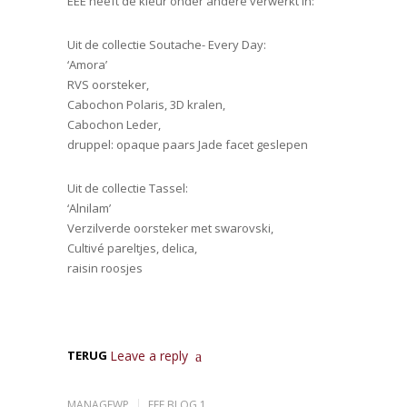
EEE heeft de kleur onder andere verwerkt in:
Uit de collectie Soutache- Every Day:
‘Amora’
RVS oorsteker,
Cabochon Polaris, 3D kralen,
Cabochon Leder,
druppel: opaque paars Jade facet geslepen
Uit de collectie Tassel:
‘Alnilam’
Verzilverde oorsteker met swarovski,
Cultivé pareltjes, delica,
raisin roosjes
TERUG
Leave a reply
MANAGEWP
EEE BLOG 1