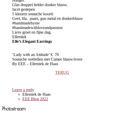
Hanger:
Glas druppel helder donker blauw,
facet geslepen
5 kleuren soutache koord:
Geel, lila, paars, gun metal en donkerblauw
#handmadebyme
#handmadewithloveandpassion
Lieve groet en fijne dag,
Ellemiek
Elle’s Elegant Earrings
‘Lady with an Attitude’ € 70
Soutache oorbellen met Camee blauw/ivoor
By EEE – Ellemiek de Haas
TERUG
Leave a reply
Ellemiek de Haas
EEE Blog 2022
Photostream