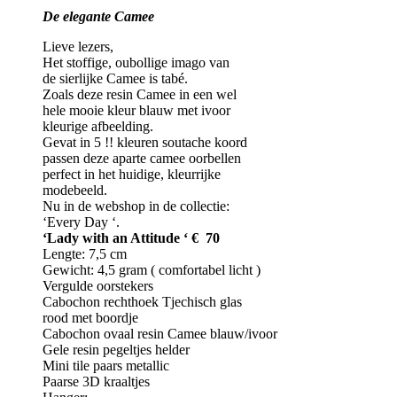
De elegante Camee
Lieve lezers,
Het stoffige, oubollige imago van
de sierlijke Camee is tabé.
Zoals deze resin Camee in een wel
hele mooie kleur blauw met ivoor
kleurige afbeelding.
Gevat in 5 !! kleuren soutache koord
passen deze aparte camee oorbellen
perfect in het huidige, kleurrijke
modebeeld.
Nu in de webshop in de collectie:
‘Every Day ‘.
‘Lady with an Attitude ‘ € 70
Lengte: 7,5 cm
Gewicht: 4,5 gram ( comfortabel licht )
Vergulde oorstekers
Cabochon rechthoek Tjechisch glas
rood met boordje
Cabochon ovaal resin Camee blauw/ivoor
Gele resin pegeltjes helder
Mini tile paars metallic
Paarse 3D kraaltjes